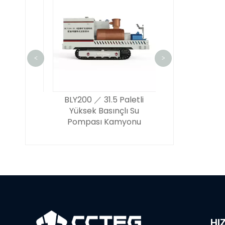
<
>
ici Geçici
BLY200 ／ 31.5 Paletli
BLY260 ／ 390
ik Alet
Yüksek Basınçlı Su
500 Yüksek ba
Pompası Kamyonu
büyük akışlı
pompa kam
HI