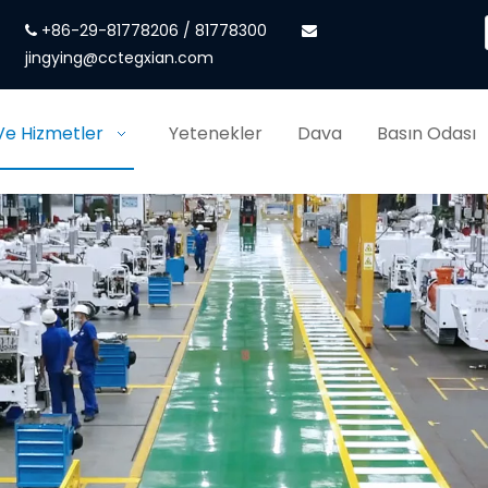
+86-29-81778206 / 81778300


jingying@cctegxian.com
Ve Hizmetler
Yetenekler
Dava
Basın Odası