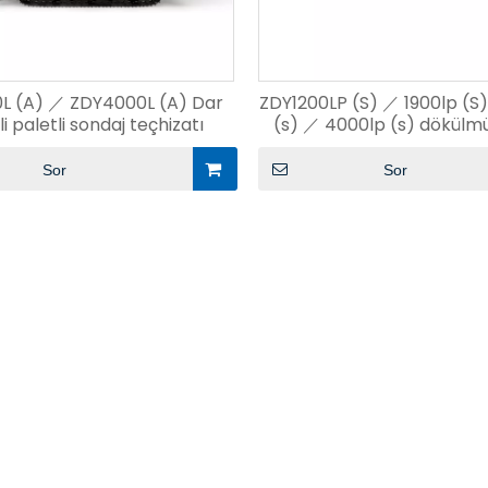
L (A) ／ ZDY4000L (A) Dar
ZDY1200LP (S) ／ 1900lp (S
i paletli sondaj teçhizatı
(s) ／ 4000lp (s) dökülmü
sondaj teçhizatı
Sor
Sor