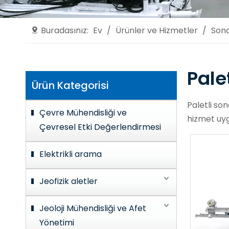
Buradasınız:
Ev
/
Ürünler ve Hizmetler
/
Sond
Pale
Ürün Kategorisi
Paletli son
Çevre Mühendisliği ve
hizmet uyg
Çevresel Etki Değerlendirmesi
Elektrikli arama
Jeofizik aletler
Jeoloji Mühendisliği ve Afet
Yönetimi