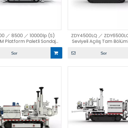
0 ／ 8500 ／ 10000lp (S)
ZDY4500LQ ／ ZDY6500L
M Platform Paletli Sondaj
Seviyeli Açılış Tam Bölüml
Teçhizatı
Sondaj Teçhizatı
Sor
Sor