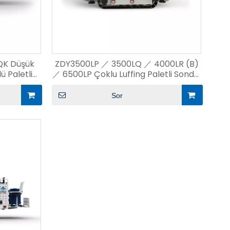
QK Düşük
ZDY3500LP ／ 3500LQ ／ 4000LR (B)
ü Paletli
／ 6500LP Çoklu Luffing Paletli Sondaj
Teçhizatı
Sor