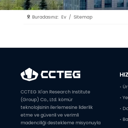
Buradasınız:
Ev
/
Sitemap
HI
Ür
CCTEG Xi'an Research Institute
Ye
(Group) Co., Ltd. kömür
teknolojisinin ilerlemesine liderlik
D
etme ve güvenli ve verimli
Ba
madenciliği destekleme misyonuyla