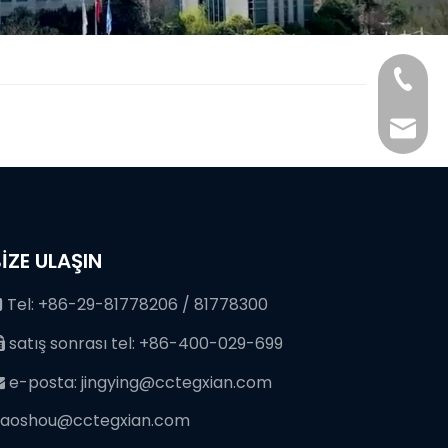
+86-29
+86-29
jingyi
xiaosh
İZE ULAŞIN
Tel: +86-29-81778206 / 81778300

satış sonrası tel: +86-400-029-699

e-posta:
jingying@cctegxian.com

iaoshou@cctegxian.com