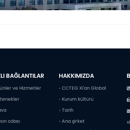
ZLI BAĞLANTILAR
HAKKIMIZDA
B
ünler ve Hizmetler
CCTEG Xi'an Global
tenekler
Kurum kültürü
ava
Tarih
sın odası
Ana şirket
x