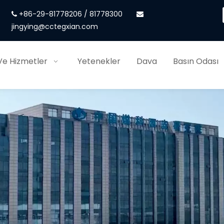
+86-29-81778206 / 81778300


jingying@cctegxian.com
Ve Hizmetler
Yetenekler
Dava
Basın Odası