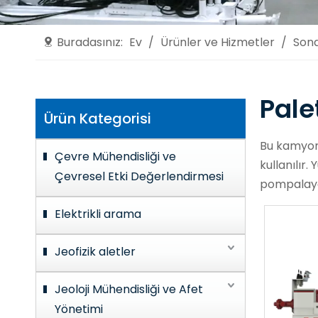
Buradasınız:
Ev
/
Ürünler ve Hizmetler
/
Sond
Pale
Ürün Kategorisi
Bu kamyonl
Çevre Mühendisliği ve
kullanılır
Çevresel Etki Değerlendirmesi
pompalayac
Elektrikli arama
Jeofizik aletler
Jeoloji Mühendisliği ve Afet
Yönetimi