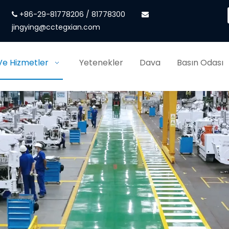
+86-29-81778206 / 81778300


jingying@cctegxian.com
Ve Hizmetler
Yetenekler
Dava
Basın Odası