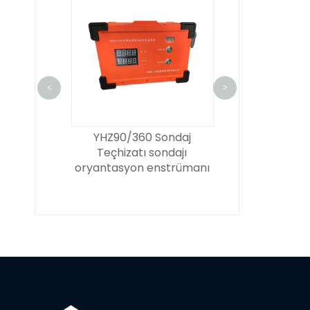
<
>
zdy4300lk
YHZ90/360 Sondaj
ZDY3500L 
llı sondaj
Teçhizatı sondajı
ZDY4000L (A) Da
tı
oryantasyon enstrümanı
paletli sondaj 