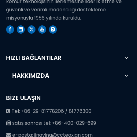
kömür teknolojisinin ilerlemesine liderlik etme ve
güvenli ve verimli madenciliği destekleme
misyonuyla 1956 yılında kuruldu.
HIZLI BAĞLANTILAR
HAKKIMIZDA
BİZE ULAŞIN
Tel: +86-29-81778206 / 81778300

satış sonrası tel: +86-400-029-699

e-posta:
jingying@cctegxian.com
