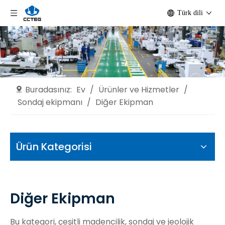
Türk dili
Buradasınız:
Ev
/
Ürünler ve Hizmetler
/
Sondaj ekipmanı
/
Diğer Ekipman
Ürün Kategorisi
Diğer Ekipman
Bu kategori, çeşitli madencilik, sondaj ve jeolojik